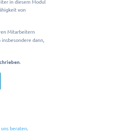
eiter in diesem Modul
ähigkeit von
ren Mitarbeitern
ch insbesondere dann,
chrieben
.
 uns beraten
.