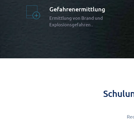
Gefahrenermittlung
Ermittlung von Brand und
Explosionsgefahren .
Schulu
Rec