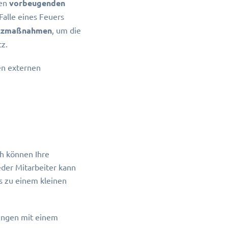
den
vorbeugenden
alle eines Feuers
tzmaßnahmen
, um die
z.
en externen
ch können Ihre
der Mitarbeiter kann
s zu einem kleinen
ungen mit einem