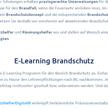
er Schulungen erhalten
praxisgerechte Unterweisungen
für 
ie für den
Brandfall
, wenn die Feuerwehr anrücken muss. Im F
 ein
Brandschutzkonzept
und die entsprechenden
Brandschu
etzen Sie deshalb von vornherein auf abwehrenden Brandschut
tzhelfer
und
Räumungshelfer
aus und stellen auf Wunsch ein
agten
.
E-Learning Brandschutz
ein E-Learning Programm für den Bereich Brandschutz an. Einfa
on zu Hause den Lehrverpflichtungen nach BG nachkommen. Je
eitstag rechtssicher geschult bzw. unterwiesen werden. Und da
tzHelferDigital®
verknüpft herkömmliche Präsenzveranstalt