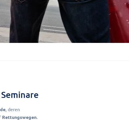
 Seminare
nde
, deren
f
Rettungswegen
.