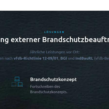
LÖSUNGEN
ung externer Brandschutzbeauft
Jährliche Leistungen vor Ort:
en nach
vfdb-Richtlinie 12-09/01
,
BGI
und
IndBauRL
(vfdb-B
Brandschutzkonzept
Fortschreiben des
Brandschutzkonzepts.