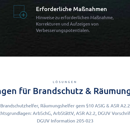
Erforderliche Maßnahmen
Hinweise zu erforderlichen Maßnahme,
Korrekturen und Aufzeigen von
Verbesserungspotentialen.
LÖSUNGEN
ngen für Brandschutz & Räumung
Brandschutzhelfer, Räumungshelfer gem §10 ASIG & ASR A2.2
htsgrundlagen: ArbSchG, ArbStättV, ASR A2.2, DGUV Vorschrif
DGUV Information 205-023