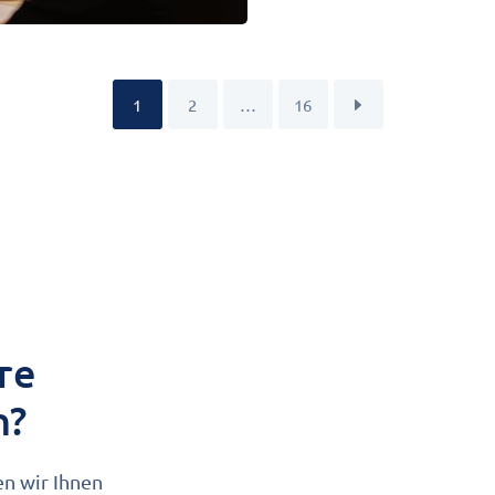
1
2
…
16
re
n?
en wir Ihnen