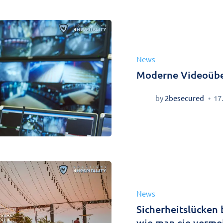
News
Moderne Videoüber
by
2besecured
17
News
Sicherheitslücken 
wie man sie verme