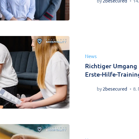
by
2besecured
14
News
Richtiger Umgang m
Erste-Hilfe-Traini
by
2besecured
8.