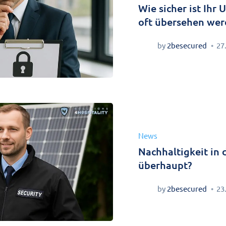
Wie sicher ist Ihr
oft übersehen we
by
2besecured
27
News
Nachhaltigkeit in 
überhaupt?
by
2besecured
23