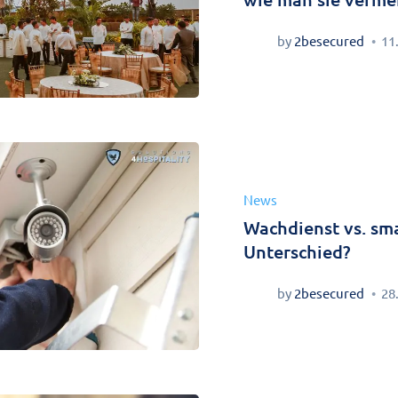
by
2besecured
11
News
Wachdienst vs. sma
Unterschied?
by
2besecured
28