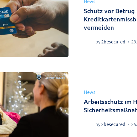
News
Schutz vor Betrug 
Kreditkartenmissb
vermeiden
by
2besecured
29
News
Arbeitsschutz im H
Sicherheitsmaßnah
by
2besecured
25