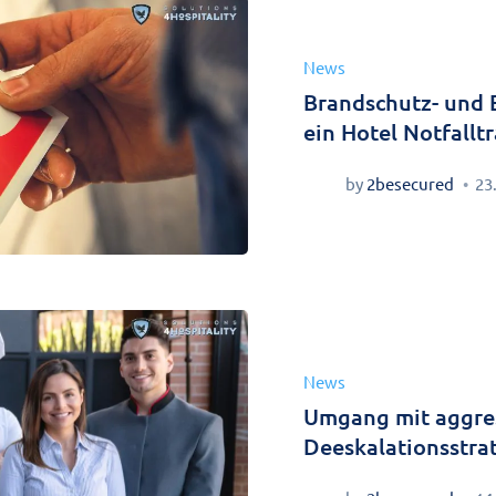
News
Brandschutz- und 
ein Hotel Notfallt
by
2besecured
23
News
Umgang mit aggres
Deeskalationsstrat