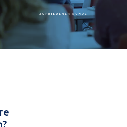
ZUFRIEDENER KUNDE
re
n?