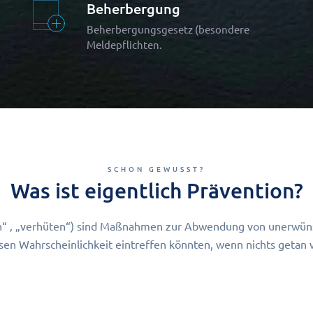
Beherbergung
Beherbergungsgesetz (besondere
Meldepflichten.
SCHON GEWUSST?
Was ist eigentlich Prävention?
n“ ‚ „verhüten“) sind Maßnahmen zur Abwendung von unerwünsc
sen Wahrscheinlichkeit eintreffen könnten, wenn nichts getan 