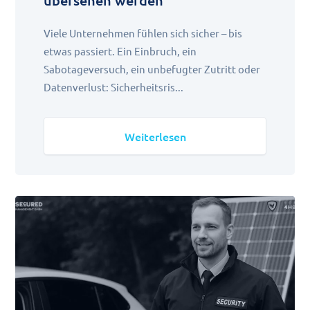
übersehen werden
Viele Unternehmen fühlen sich sicher – bis
etwas passiert. Ein Einbruch, ein
Sabotageversuch, ein unbefugter Zutritt oder
Datenverlust: Sicherheitsris...
Weiterlesen