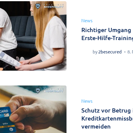
News
Richtiger Umgang m
Erste-Hilfe-Traini
by
2besecured
8.
News
Schutz vor Betrug 
Kreditkartenmissb
vermeiden