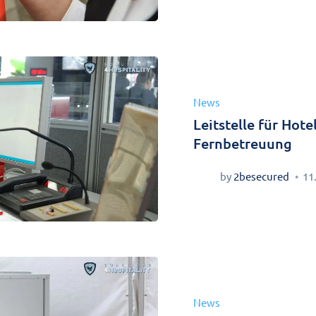
News
Leitstelle für Hot
Fernbetreuung
by
2besecured
11
News