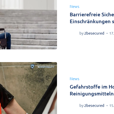
News
Barrierefreie Sich
Einschränkungen s
by
2besecured
17
News
Gefahrstoffe im H
Reinigungsmitteln
by
2besecured
15