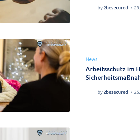
by
2besecured
29
News
Arbeitsschutz im H
Sicherheitsmaßnah
by
2besecured
25