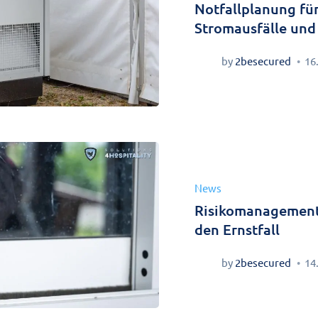
Notfallplanung für
Stromausfälle und
by
2besecured
16
News
Risikomanagement i
den Ernstfall
by
2besecured
14