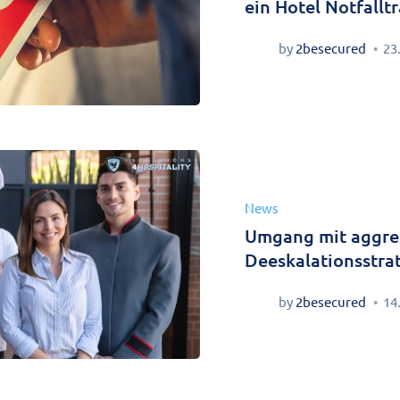
ein Hotel Notfallt
by
2besecured
23
News
Umgang mit aggres
Deeskalationsstrat
by
2besecured
14