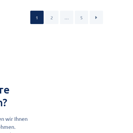
1
2
…
5
re
n?
en wir Ihnen
nehmen.