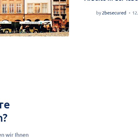
by
2besecured
12
re
n?
en wir Ihnen