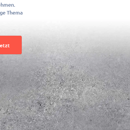
nehmen.
tige Thema
jetzt