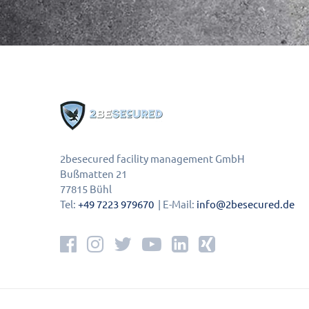
2besecured facility management GmbH
Bußmatten 21
77815 Bühl
Tel:
+49 7223 979670
| E-Mail:
info@2besecured.de