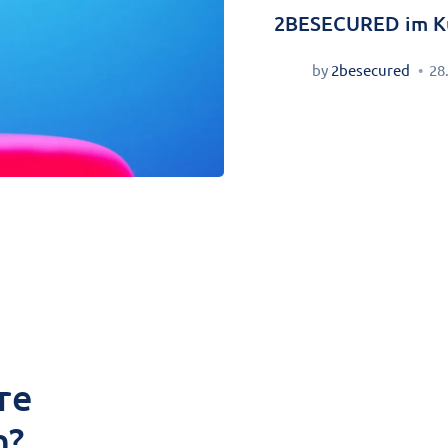
2BESECURED im K
by
2besecured
28
re
n?