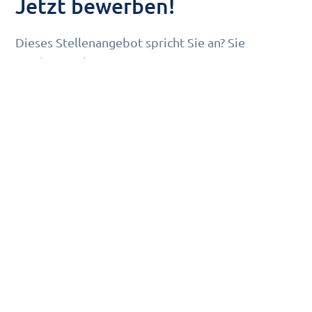
Jetzt bewerben!
Dieses Stellenangebot spricht Sie an? Sie
möchten sich mit Begeisterung einer neuen
Herausforderung und einem Job als
Sicherheitsmitarbeiter stellen? Dann freuen wir
uns über Ihre
vollständigen und aussagekräftigen
Bewerbungsunterlagen
.
Wir freuen uns auf Sie!
Wir suchen ständig zuverlässige
Sicherheitsmitarbeiter. Alle Stellenangebote
finden Sie
Empfehlen
auf
https://karriere.2besecured.de
Sie uns als Arbeitgeber weiter!