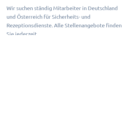
Wir suchen ständig Mitarbeiter in Deutschland
und Österreich für Sicherheits- und
Rezeptionsdienste. Alle Stellenangebote finden
Sie jederzeit
https://karriere.2besecured.de
auf
. Folgen Sie
Facebook, Instagram,
uns auch auf
Xing
LinkedIn
und
, um über alle aktuellen
Angebote sofort informiert zu werden.
Empfehlen Sie uns als Arbeitgeber weiter!
Die 2besecured facility management GmbH
bietet professionelle Dienstleistungen in den
Bereichen Personal für die Hotellerie,
Sicherheitsdienste und Schulungen für
Mitarbeiter. Wir beschäftigen 200 Mitarbeiter.