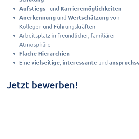
Aufstiegs
Karrieremöglichkeiten
– und
Anerkennung
Wertschätzung
und
von
Kollegen und Führungskräften
Arbeitsplatz in freundlicher, familiärer
Atmosphäre
Flache Hierarchien
vielseitige
interessante
anspruchs
Eine
,
und
Jetzt bewerben
!
Frankfurt
Dieses Jobangebot im Hotel in
spricht
Sie an? Sie möchten sich mit Begeisterung einer
neuen Herausforderung und einem Job an der
Rezeption stellen? Dann freuen wir uns über Ihre
vollständigen und aussagekräftigen