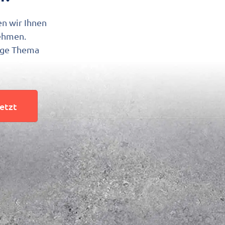
en wir Ihnen
nehmen.
tige Thema
jetzt