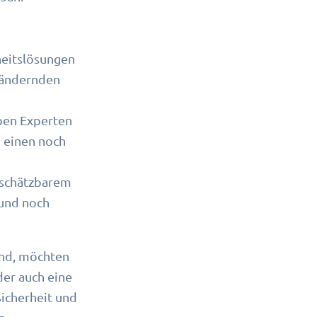
heitslösungen
erändernden
ben Experten
 einen noch
nschätzbarem
 und noch
ind, möchten
der auch eine
-Sicherheit und