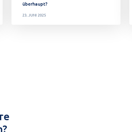
überhaupt?
23. JUNI 2025
re
n?