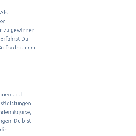
 Als
der
en zu gewinnen
erfährst Du
n Anforderungen
ehmen und
stleistungen
undenakquise,
ngen. Du bist
die