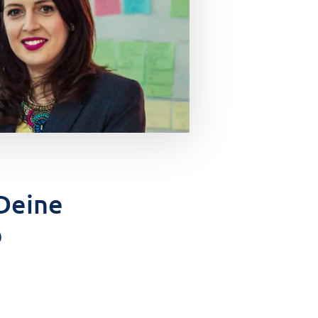
 Deine
b