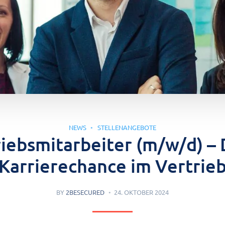
NEWS
STELLENANGEBOTE
iebsmitarbeiter (m/w/d) –
Karrierechance im Vertrie
BY
2BESECURED
24. OKTOBER 2024