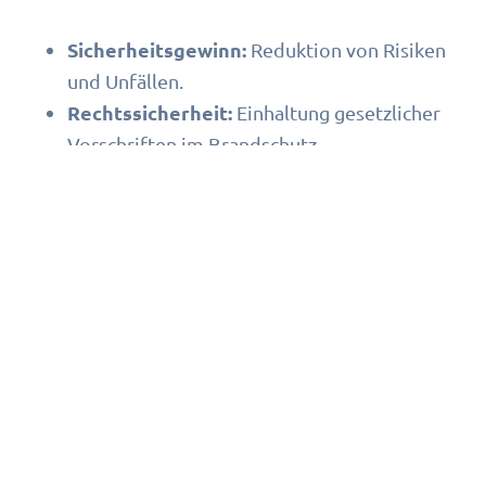
Sicherheitsgewinn:
Reduktion von Risiken
und Unfällen.
Rechtssicherheit:
Einhaltung gesetzlicher
Vorschriften im Brandschutz.
Effizienzsteigerung:
Ein sicherer
Arbeitsplatz fördert das Wohlbefinden und
die Produktivität der Mitarbeiter.
Fazit
Brandschutzschulungen sind ein unverzichtbarer
Bestandteil eines sicheren und effizienten
Hotelbetriebs. Durch gezielte Schulungen können
Risiken minimiert
Sicherheit
und die
in Ihrer