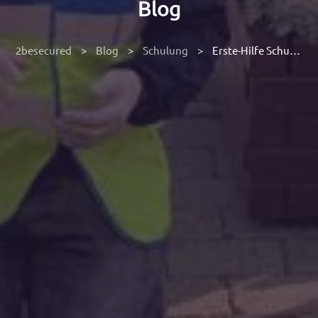
Blog
2besecured
>
Blog
>
Schulung
>
Erste-Hilfe Schulung im Ibis Styles Filderstadt