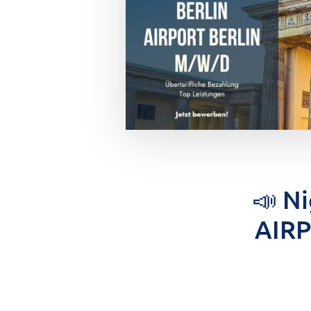
📣 N
AIRP