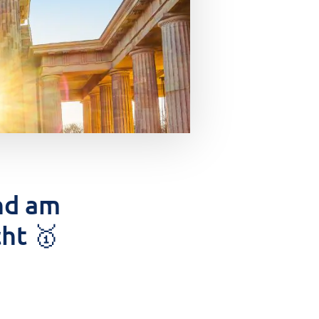
nd am
ht 🥇