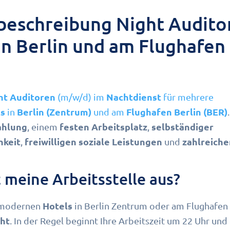
beschreibung Night Audito
in Berlin und am Flughafen 
ht Auditoren
Nachtdienst
(m/w/d) im
für mehrere
ls
Berlin (Zentrum)
Flughafen Berlin (BER)
in
und am
ahlung
festen Arbeitsplatz
selbständiger
, einem
,
hkeit
freiwilligen soziale Leistungen
zahlreiche
,
und
 meine Arbeitsstelle aus?
Hotels
n modernen
in Berlin Zentrum oder am Flughafen
ht
. In der Regel beginnt Ihre Arbeitszeit um 22 Uhr und