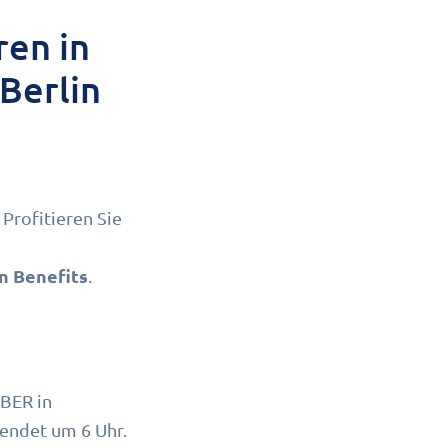
ren in
Berlin
. Profitieren Sie
n Benefits
.
 BER in
 endet um 6 Uhr.