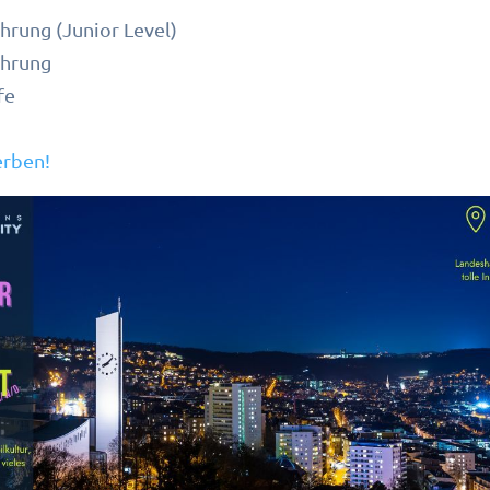
hrung (Junior Level)
ahrung
fe
erben!