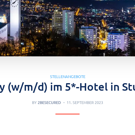
STELLENANGEBOTE
y (w/m/d) im 5*-Hotel in St
BY
2BESECURED
11. SEPTEMBER 2023