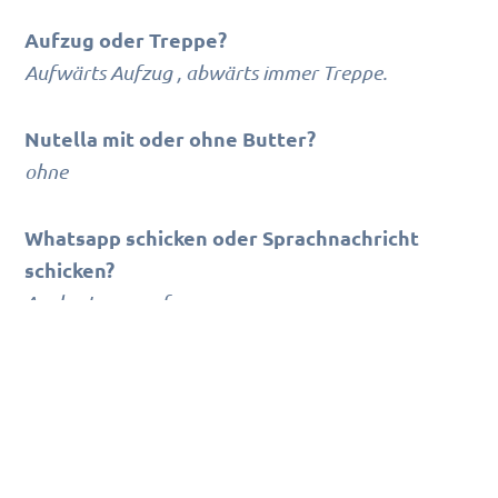
Aufzug oder Treppe?
Aufwärts Aufzug , abwärts immer Treppe.
Nutella mit oder ohne Butter?
ohne
Whatsapp schicken oder Sprachnachricht
schicken?
Am besten anrufen.
Vielen Dank für deine Zeit und deinen
tatkräftigen Einsatz bei 2besecured!
TAGS:
2BESECURED
MANUEL KATIC